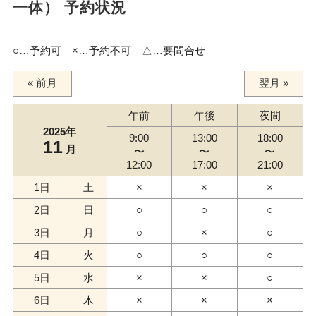
一体） 予約状況
○…予約可 ×…予約不可 △…要問合せ
« 前月
翌月 »
午前
午後
夜間
2025年
9:00
13:00
18:00
11
月
〜
〜
〜
12:00
17:00
21:00
1日
土
×
×
×
2日
日
○
○
○
3日
月
○
×
○
4日
火
○
○
○
5日
水
×
×
○
6日
木
×
×
×