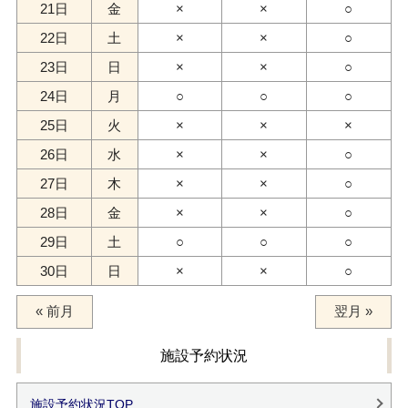
21日
金
×
×
○
22日
土
×
×
○
23日
日
×
×
○
24日
月
○
○
○
25日
火
×
×
×
26日
水
×
×
○
27日
木
×
×
○
28日
金
×
×
○
29日
土
○
○
○
30日
日
×
×
○
« 前月
翌月 »
施設予約状況
施設予約状況TOP