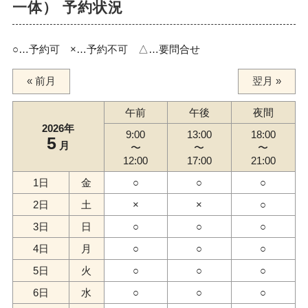
一体） 予約状況
○…予約可 ×…予約不可 △…要問合せ
« 前月
翌月 »
午前
午後
夜間
2026年
9:00
13:00
18:00
5
月
〜
〜
〜
12:00
17:00
21:00
1日
金
○
○
○
2日
土
×
×
○
3日
日
○
○
○
4日
月
○
○
○
5日
火
○
○
○
6日
水
○
○
○