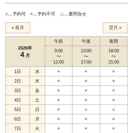
○…予約可 ×…予約不可 △…要問合せ
« 前月
翌月 »
午前
午後
夜間
2026年
9:00
13:00
18:00
4
月
〜
〜
〜
12:00
17:00
21:00
1日
水
×
×
×
2日
木
×
×
×
3日
金
×
×
×
4日
土
×
×
×
5日
日
×
○
○
6日
月
×
×
×
7日
火
×
×
×