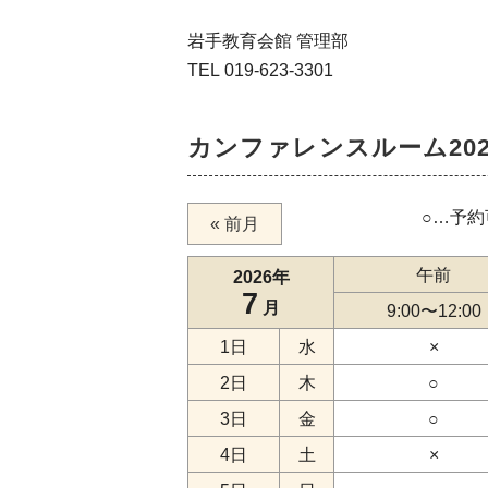
岩手教育会館 管理部
TEL 019-623-3301
カンファレンスルーム202
○…予約
« 前月
午前
2026年
7
月
9:00
〜
12:00
1日
水
×
2日
木
○
3日
金
○
4日
土
×