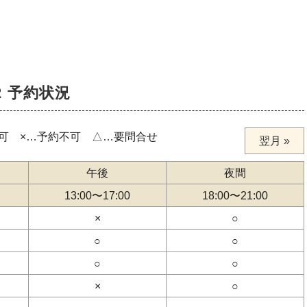
 予約状況
可 ×…予約不可 △…要問合せ
翌月 »
午後
夜間
13:00
〜
17:00
18:00
〜
21:00
×
○
○
○
○
○
×
○